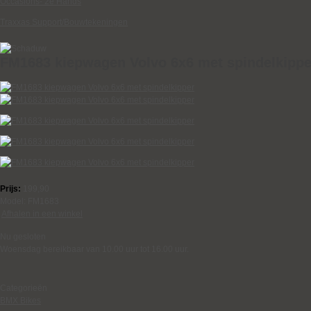
Occasions- 2e Hands
Traxxas Support/Bouwtekeningen
FM1683 kiepwagen Volvo 6x6 met spindelkippe
Prijs:
199,90
Model:
FM1683
Afhalen in een winkel
Nu gesloten
Woensdag bereikbaar van 10.00 uur tot 16.00 uur.
Categorieën
BMX Bikes