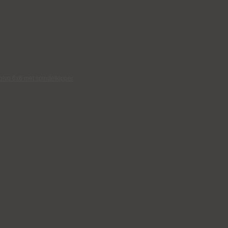
vo 6x6 met spindelkipper