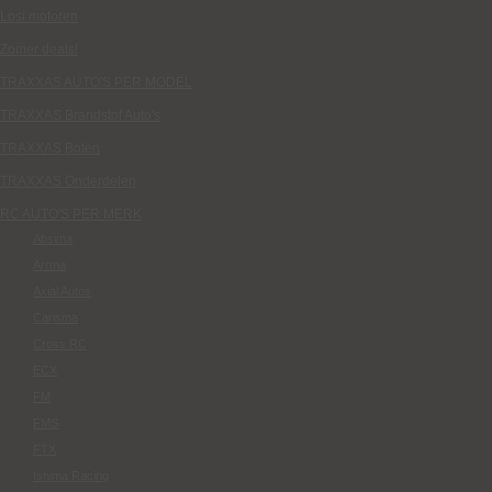
Losi motoren
Zomer deals!
TRAXXAS AUTO'S PER MODEL
TRAXXAS Brandstof Auto's
TRAXXAS Boten
TRAXXAS Onderdelen
RC AUTO'S PER MERK
Absima
Arrma
Axial Autos
Carisma
Cross RC
ECX
FM
FMS
FTX
Ishima Racing