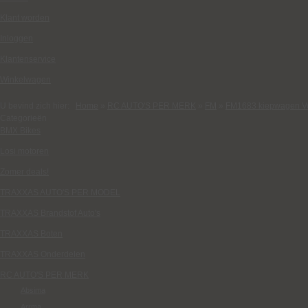
Klant worden
Inloggen
Klantenservice
Winkelwagen
U bevind zich hier:
Home
»
RC AUTO'S PER MERK
»
FM
»
FM1683 kiepwagen Vol
Categorieën
BMX Bikes
Losi motoren
Zomer deals!
TRAXXAS AUTO'S PER MODEL
TRAXXAS Brandstof Auto's
TRAXXAS Boten
TRAXXAS Onderdelen
RC AUTO'S PER MERK
Absima
Arrma