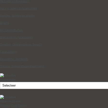
Motoren en Regelaars
Accu's, laders & Accessoires
Banden, Velgen en Wielen
Bodies
RC Gereedschap
Brandstof en Accessoires
Zenders, Ontvangers en Servo's
Cadeauxbon
Occasions- 2e Hands
Traxxas Support/Bouwtekeningen
Fabrikanten
Waarom bij ons:
Traxxas Gold Dealer