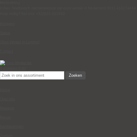
Mededeling
Indien Telefonisch niet bereikbaar bel onze winkel in Nederland 0031-416274434
Hulp nodig? Bel ons: +32(0)11-553443
Inloggen
Status
Onze Winkel in Lommel
Contact
0 artikelen
0,00
Zoeken
Home
Over ons
Reviews
Nieuw
Aanbiedingen
Zoeken