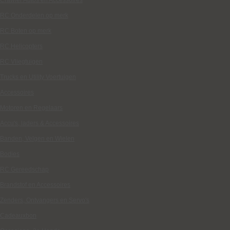
Crawler Autos en Accessoires
RC Onderdelen op merk
RC Boten op merk
RC Helicopters
RC Vliegtuigen
Trucks en Utility Voertuigen
Accessoires
Motoren en Regelaars
Accu's, laders & Accessoires
Banden, Velgen en Wielen
Bodies
RC Gereedschap
Brandstof en Accessoires
Zenders, Ontvangers en Servo's
Cadeauxbon