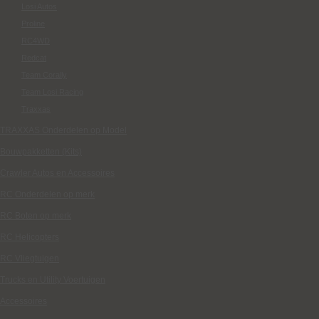
Losi Autos
Proline
RC4WD
Redcat
Team Corally
Team Losi Racing
Traxxas
TRAXXAS Onderdelen op Model
Bouwpakketten (Kits)
Crawler Autos en Accessoires
RC Onderdelen op merk
RC Boten op merk
RC Helicopters
RC Vliegtuigen
Trucks en Utility Voertuigen
Accessoires