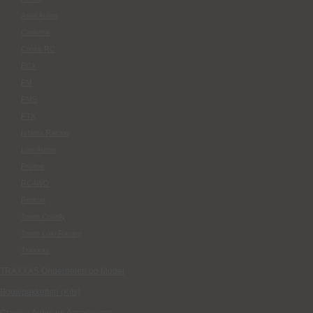
Axial Autos
Carisma
Cross RC
ECX
FM
FMS
FTX
Ishima Racing
Losi Autos
Proline
RC4WD
Redcat
Team Corally
Team Losi Racing
Traxxas
TRAXXAS Onderdelen op Model
Bouwpakketten (Kits)